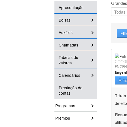
Grandes
Apresentação
Bolsas
Auxílios
Filt
Chamadas
Tabelas de
COOR
valores
ENGEN
Engenh
Calendários
E-ma
Prestação de
contas
Título
defeit
Programas
Resu
Prêmios
utiliz