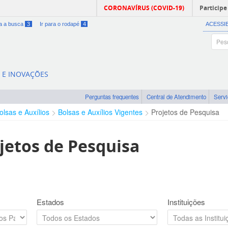
CORONAVÍRUS (COVID-19)
Participe
ra a busca
3
Ir para o rodapé
4
ACESSI
A E INOVAÇÕES
Perguntas frequentes
Central de Atendimento
Serv
olsas e Auxílios
Bolsas e Auxílios Vigentes
Projetos de Pesquisa
jetos de Pesquisa
Estados
Instituições