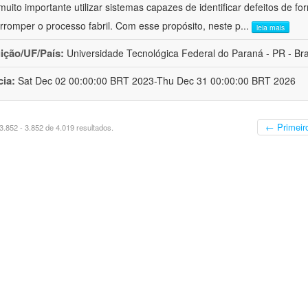
 muito importante utilizar sistemas capazes de identificar defeitos de
erromper o processo fabril. Com esse propósito, neste p
...
leia mais
uição/UF/País:
Universidade Tecnológica Federal do Paraná - PR - Bra
cia:
Sat Dec 02 00:00:00 BRT 2023-Thu Dec 31 00:00:00 BRT 2026
← Primeir
.852 - 3.852 de 4.019 resultados.