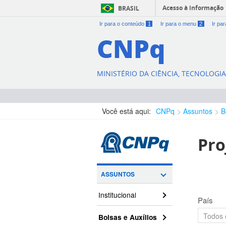
Acesso à informação
BRASIL
Ir para o conteúdo
1
Ir para o menu
2
Ir pa
CNPq
MINISTÉRIO DA CIÊNCIA, TECNOLOGI
Você está aqui:
CNPq
Assuntos
B
Pro
ASSUNTOS
Institucional
País
Bolsas e Auxílios