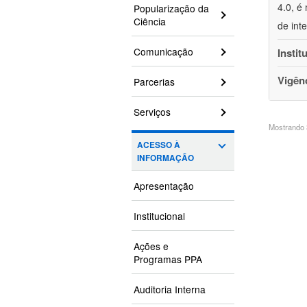
4.0, é
Popularização da
Ciência
de int
Comunicação
Instit
Vigên
Parcerias
Serviços
Mostrando 3
ACESSO À
INFORMAÇÃO
Apresentação
Institucional
Ações e
Programas PPA
Auditoria Interna