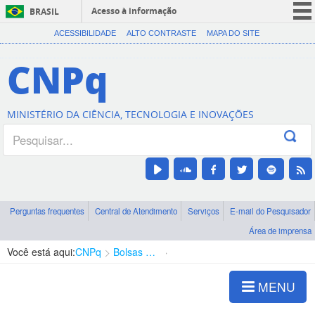
Acesso à informação
BRASIL
CORONAVÍRUS (COVID-19)
ACESSIBILIDADE
ALTO CONTRASTE
MAPA DO SITE
Participe
CNPq
Serviços
Legislação
MINISTÉRIO DA CIÊNCIA, TECNOLOGIA E INOVAÇÕES
Canais
Perguntas frequentes
Central de Atendimento
Serviços
E-mail do Pesquisador
Área de imprensa
Você está aqui:
CNPq
Bolsas e Auxílios Vigentes
Projetos de Pesquisa
MENU