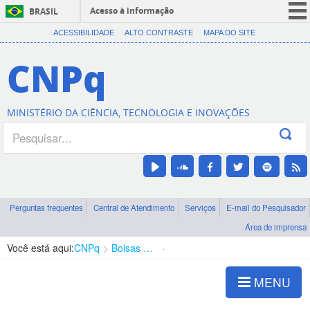
Acesso à informação
BRASIL
CORONAVÍRUS (COVID-19)
ACESSIBILIDADE
ALTO CONTRASTE
MAPA DO SITE
Participe
CNPq
Serviços
Legislação
MINISTÉRIO DA CIÊNCIA, TECNOLOGIA E INOVAÇÕES
Canais
Perguntas frequentes
Central de Atendimento
Serviços
E-mail do Pesquisador
Área de imprensa
Você está aqui:
CNPq
Bolsas e Auxílios Vigentes
Projetos de Pesquisa
MENU