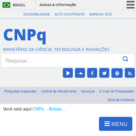
Acesso à informação
BRASIL
CORONAVÍRUS (COVID-19)
ACESSIBILIDADE
ALTO CONTRASTE
MAPA DO SITE
Participe
CNPq
Serviços
Legislação
MINISTÉRIO DA CIÊNCIA, TECNOLOGIA E INOVAÇÕES
Canais
Perguntas frequentes
Central de Atendimento
Serviços
E-mail do Pesquisador
Área de imprensa
Você está aqui:
CNPq
Bolsas e Auxílios Vigentes
Projetos de Pesquisa
MENU