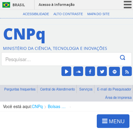
Acesso à informação
BRASIL
CORONAVÍRUS (COVID-19)
ACESSIBILIDADE
ALTO CONTRASTE
MAPA DO SITE
Participe
CNPq
Serviços
Legislação
MINISTÉRIO DA CIÊNCIA, TECNOLOGIA E INOVAÇÕES
Canais
Perguntas frequentes
Central de Atendimento
Serviços
E-mail do Pesquisador
Área de imprensa
Você está aqui:
CNPq
Bolsas e Auxílios Vigentes
Projetos de Pesquisa
MENU