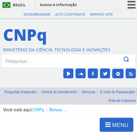
Acesso à informação
BRASIL
CORONAVÍRUS (COVID-19)
ACESSIBILIDADE
ALTO CONTRASTE
MAPA DO SITE
Participe
CNPq
Serviços
Legislação
MINISTÉRIO DA CIÊNCIA, TECNOLOGIA E INOVAÇÕES
Canais
Perguntas frequentes
Central de Atendimento
Serviços
E-mail do Pesquisador
Área de imprensa
Você está aqui:
CNPq
Bolsas e Auxílios Vigentes
Projetos de Pesquisa
MENU