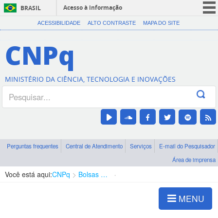
Acesso à informação
BRASIL
CORONAVÍRUS (COVID-19)
ACESSIBILIDADE
ALTO CONTRASTE
MAPA DO SITE
Participe
CNPq
Serviços
Legislação
MINISTÉRIO DA CIÊNCIA, TECNOLOGIA E INOVAÇÕES
Canais
Perguntas frequentes
Central de Atendimento
Serviços
E-mail do Pesquisador
Área de imprensa
Você está aqui:
CNPq
Bolsas e Auxílios Vigentes
Projetos de Pesquisa
MENU