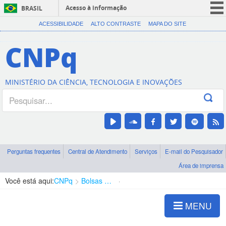
Acesso à informação
BRASIL
CORONAVÍRUS (COVID-19)
ACESSIBILIDADE
ALTO CONTRASTE
MAPA DO SITE
Participe
CNPq
Serviços
Legislação
MINISTÉRIO DA CIÊNCIA, TECNOLOGIA E INOVAÇÕES
Canais
Perguntas frequentes
Central de Atendimento
Serviços
E-mail do Pesquisador
Área de imprensa
Você está aqui:
CNPq
Bolsas e Auxílios Vigentes
Projetos de Pesquisa
MENU