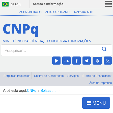
Acesso à informação
BRASIL
CORONAVÍRUS (COVID-19)
ACESSIBILIDADE
ALTO CONTRASTE
MAPA DO SITE
Participe
CNPq
Serviços
Legislação
MINISTÉRIO DA CIÊNCIA, TECNOLOGIA E INOVAÇÕES
Canais
Perguntas frequentes
Central de Atendimento
Serviços
E-mail do Pesquisador
Área de imprensa
Você está aqui:
CNPq
Bolsas e Auxílios Vigentes
Projetos de Pesquisa
MENU