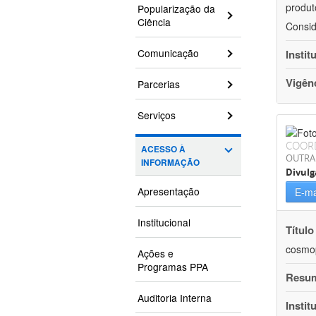
produt
Popularização da
Ciência
Consid
Comunicação
Instit
Vigên
Parcerias
Serviços
COOR
ACESSO À
OUTRA
INFORMAÇÃO
Divulg
Apresentação
E-ma
Institucional
Título
cosmop
Ações e
Programas PPA
Resu
Auditoria Interna
Instit