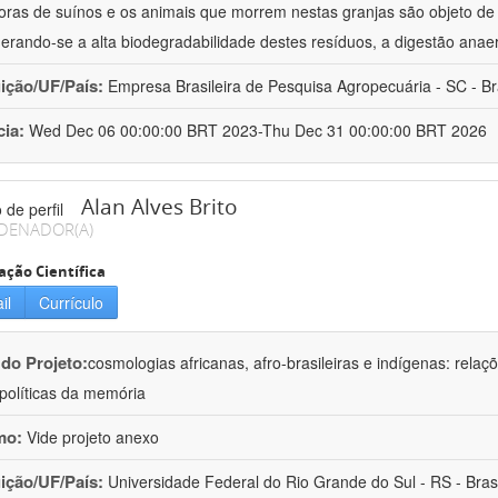
oras de suínos e os animais que morrem nestas granjas são objeto d
erando-se a alta biodegradabilidade destes resíduos, a digestão anae
uição/UF/País:
Empresa Brasileira de Pesquisa Agropecuária - SC - Br
cia:
Wed Dec 06 00:00:00 BRT 2023-Thu Dec 31 00:00:00 BRT 2026
Alan Alves Brito
DENADOR(A)
ação Científica
il
Currículo
 do Projeto:
cosmologias africanas, afro-brasileiras e indígenas: rela
olíticas da memória
mo:
Vide projeto anexo
uição/UF/País:
Universidade Federal do Rio Grande do Sul - RS - Brasi