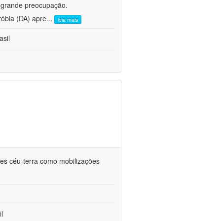
e grande preocupação.
róbia (DA) apre
...
leia mais
asil
ções céu-terra como mobilizações
l