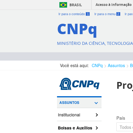
Acesso à informação
BRASIL
Ir para o conteúdo
1
Ir para o menu
2
Ir pa
CNPq
MINISTÉRIO DA CIÊNCIA, TECNOLOGI
Você está aqui:
CNPq
Assuntos
B
Pro
ASSUNTOS
Institucional
País
Bolsas e Auxílios