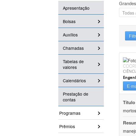
Grandes
Apresentação
Bolsas
Auxílios
Filt
Chamadas
Tabelas de
COOR
valores
CIÊNCI
Engenh
Calendários
E-ma
Prestação de
contas
Título
mortos
Programas
Resu
Prêmios
manejo