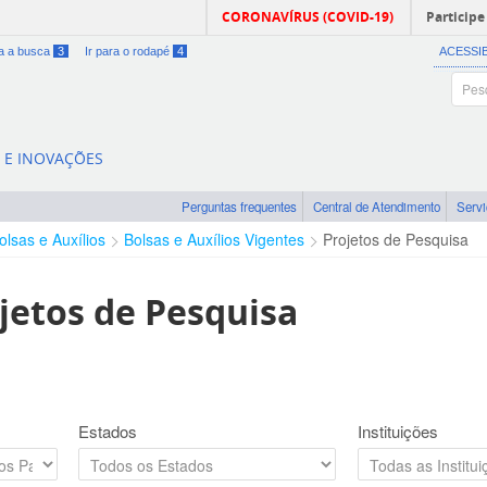
CORONAVÍRUS (COVID-19)
Participe
ra a busca
3
Ir para o rodapé
4
ACESSI
A E INOVAÇÕES
Perguntas frequentes
Central de Atendimento
Serv
olsas e Auxílios
Bolsas e Auxílios Vigentes
Projetos de Pesquisa
jetos de Pesquisa
Estados
Instituições