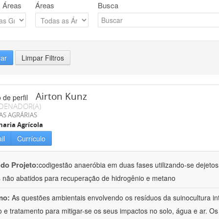
 Áreas
Áreas
Busca
rar
Limpar Filtros
Airton Kunz
DENADOR(A)
AS AGRÁRIAS
aria Agrícola
il
Currículo
 do Projeto:
codigestão anaeróbia em duas fases utilizando-se dejeto
 não abatidos para recuperação de hidrogênio e metano
mo:
As questões ambientais envolvendo os resíduos da suinocultura i
 e tratamento para mitigar-se os seus impactos no solo, água e ar. O