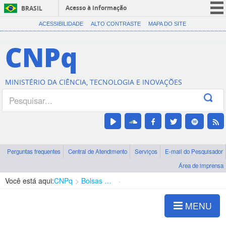
Acesso à informação
BRASIL
CORONAVÍRUS (COVID-19)
ACESSIBILIDADE
ALTO CONTRASTE
MAPA DO SITE
Participe
CNPq
Serviços
Legislação
MINISTÉRIO DA CIÊNCIA, TECNOLOGIA E INOVAÇÕES
Canais
Perguntas frequentes
Central de Atendimento
Serviços
E-mail do Pesquisador
Área de imprensa
Você está aqui:
CNPq
Bolsas e Auxílios Vigentes
Projetos de Pesquisa
MENU