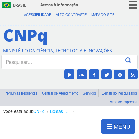
Acesso à informação
BRASIL
CORONAVÍRUS (COVID-19)
ACESSIBILIDADE
ALTO CONTRASTE
MAPA DO SITE
Participe
CNPq
Serviços
Legislação
MINISTÉRIO DA CIÊNCIA, TECNOLOGIA E INOVAÇÕES
Canais
Perguntas frequentes
Central de Atendimento
Serviços
E-mail do Pesquisador
Área de imprensa
Você está aqui:
CNPq
Bolsas e Auxílios Vigentes
Projetos de Pesquisa
MENU