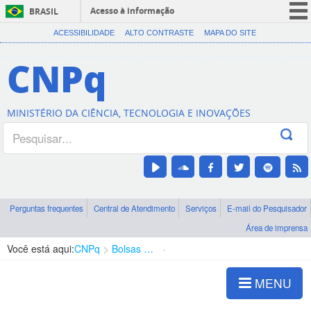
Acesso à informação
BRASIL
CORONAVÍRUS (COVID-19)
ACESSIBILIDADE
ALTO CONTRASTE
MAPA DO SITE
Participe
CNPq
Serviços
Legislação
MINISTÉRIO DA CIÊNCIA, TECNOLOGIA E INOVAÇÕES
Canais
Perguntas frequentes
Central de Atendimento
Serviços
E-mail do Pesquisador
Área de imprensa
Você está aqui:
CNPq
Bolsas e Auxílios Vigentes
Projetos de Pesquisa
MENU