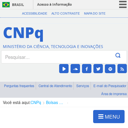
Acesso à informação
BRASIL
CORONAVÍRUS (COVID-19)
ACESSIBILIDADE
ALTO CONTRASTE
MAPA DO SITE
Participe
CNPq
Serviços
Legislação
MINISTÉRIO DA CIÊNCIA, TECNOLOGIA E INOVAÇÕES
Canais
Perguntas frequentes
Central de Atendimento
Serviços
E-mail do Pesquisador
Área de imprensa
Você está aqui:
CNPq
Bolsas e Auxílios Vigentes
Projetos de Pesquisa
MENU