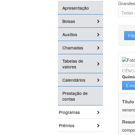
Grandes
Apresentação
Bolsas
Auxílios
Filt
Chamadas
Tabelas de
COOR
valores
CIÊNCI
Quími
Calendários
E-ma
Prestação de
contas
Título
veneno
Programas
Resu
Prêmios
compos