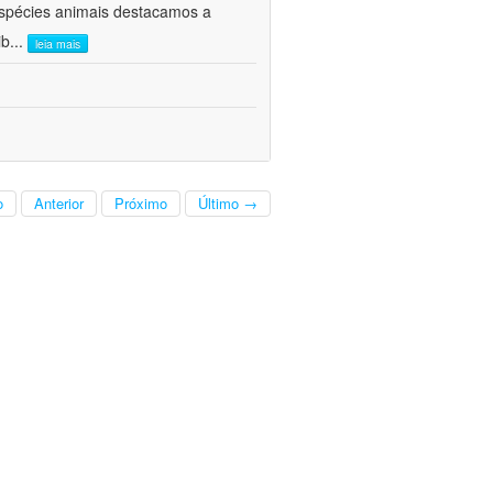
 espécies animais destacamos a
ib
...
leia mais
o
Anterior
Próximo
Último →