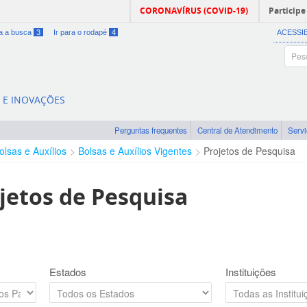
CORONAVÍRUS (COVID-19)
Participe
ra a busca
3
Ir para o rodapé
4
ACESSI
A E INOVAÇÕES
Perguntas frequentes
Central de Atendimento
Serv
olsas e Auxílios
Bolsas e Auxílios Vigentes
Projetos de Pesquisa
jetos de Pesquisa
Estados
Instituições