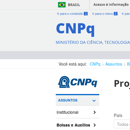
Acesso à informação
BRASIL
Ir para o conteúdo
1
Ir para o menu
2
Ir pa
CNPq
MINISTÉRIO DA CIÊNCIA, TECNOLOGI
Você está aqui:
CNPq
Assuntos
B
Pro
ASSUNTOS
Institucional
País
Bolsas e Auxílios