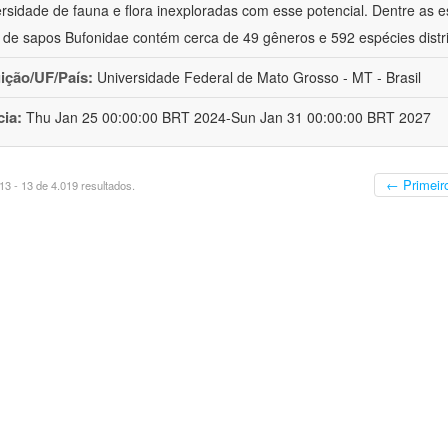
ersidade de fauna e flora inexploradas com esse potencial. Dentre as
a de sapos Bufonidae contém cerca de 49 gêneros e 592 espécies distr
uição/UF/País:
Universidade Federal de Mato Grosso - MT - Brasil
cia:
Thu Jan 25 00:00:00 BRT 2024-Sun Jan 31 00:00:00 BRT 2027
← Primeir
3 - 13 de 4.019 resultados.