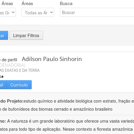
 Áreas
Áreas
Busca
rar
Limpar Filtros
Adilson Paulo Sinhorin
DENADOR(A)
AS EXATAS E DA TERRA
ca
il
Currículo
 do Projeto:
estudo químico e atividade biológica com extrato, fração e
 de bufonídeos dos biomas cerrado e amazônico brasileiro
mo:
A natureza é um grande laboratório que oferece uma vasta varieda
tos para todo tipo de aplicação. Nesse contexto a floresta amazôni