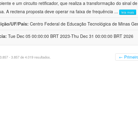
iente e um circuito retificador, que realiza a transformação do sinal 
ua. A rectena proposta deve operar na faixa de frequência
...
leia mais
uição/UF/País:
Centro Federal de Educação Tecnológica de Minas Gera
cia:
Tue Dec 05 00:00:00 BRT 2023-Thu Dec 31 00:00:00 BRT 2026
← Primeir
.857 - 3.857 de 4.019 resultados.