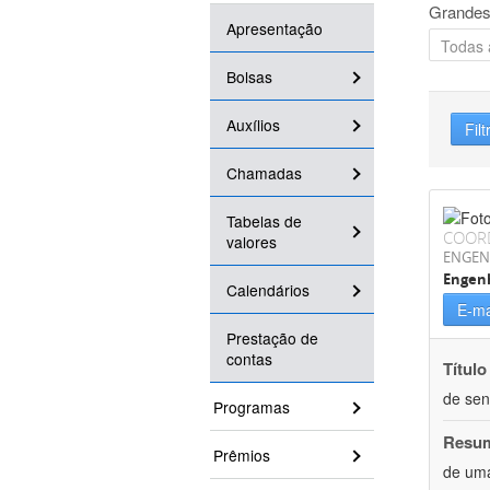
Grandes
Apresentação
Bolsas
Auxílios
Filt
Chamadas
Tabelas de
COOR
valores
ENGEN
Engenh
Calendários
E-ma
Prestação de
contas
Título
de sen
Programas
Resu
Prêmios
de uma