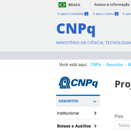
Acesso à informação
BRASIL
Ir para o conteúdo
1
Ir para o menu
2
Ir pa
CNPq
MINISTÉRIO DA CIÊNCIA, TECNOLOGI
Você está aqui:
CNPq
Assuntos
B
Pro
ASSUNTOS
Institucional
País
Bolsas e Auxílios