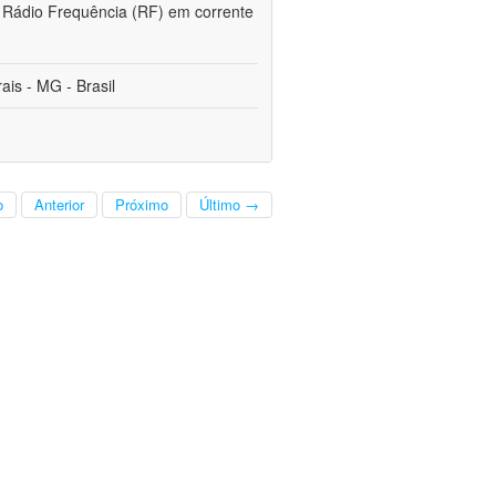
de Rádio Frequência (RF) em corrente
is - MG - Brasil
o
Anterior
Próximo
Último →