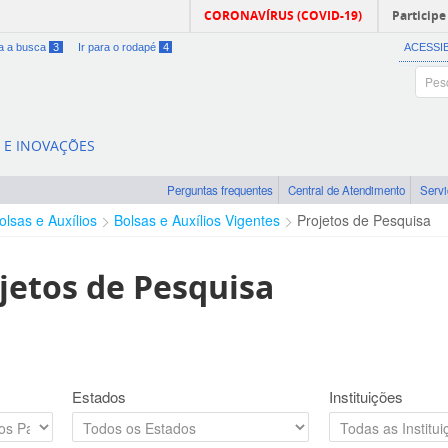
CORONAVÍRUS (COVID-19)
Participe
ra a busca
3
Ir para o rodapé
4
ACESSI
A E INOVAÇÕES
Perguntas frequentes
Central de Atendimento
Serv
olsas e Auxílios
Bolsas e Auxílios Vigentes
Projetos de Pesquisa
jetos de Pesquisa
Estados
Instituições