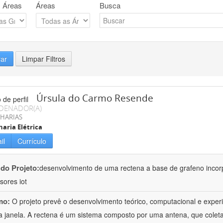
 Áreas
Áreas
Busca
rar
Limpar Filtros
Úrsula do Carmo Resende
DENADOR(A)
HARIAS
aria Elétrica
il
Currículo
 do Projeto:
desenvolvimento de uma rectena a base de grafeno incor
sores iot
mo:
O projeto prevê o desenvolvimento teórico, computacional e expe
 janela. A rectena é um sistema composto por uma antena, que coleta