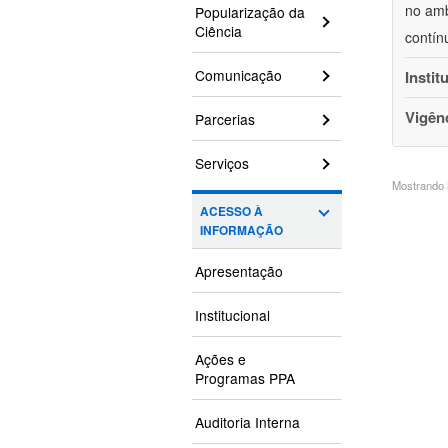
no amb
Popularização da
Ciência
contín
Comunicação
Instit
Vigên
Parcerias
Serviços
Mostrando 3
ACESSO À
INFORMAÇÃO
Apresentação
Institucional
Ações e
Programas PPA
Auditoria Interna