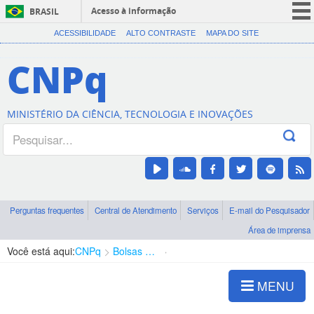
Acesso à informação
BRASIL
CORONAVÍRUS (COVID-19)
ACESSIBILIDADE
ALTO CONTRASTE
MAPA DO SITE
Participe
CNPq
Serviços
Legislação
MINISTÉRIO DA CIÊNCIA, TECNOLOGIA E INOVAÇÕES
Canais
Perguntas frequentes
Central de Atendimento
Serviços
E-mail do Pesquisador
Área de imprensa
Você está aqui:
CNPq
Bolsas e Auxílios Vigentes
Projetos de Pesquisa
MENU