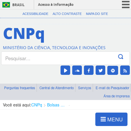
Acesso à informação
BRASIL
CORONAVÍRUS (COVID-19)
ACESSIBILIDADE
ALTO CONTRASTE
MAPA DO SITE
Participe
CNPq
Serviços
Legislação
MINISTÉRIO DA CIÊNCIA, TECNOLOGIA E INOVAÇÕES
Canais
Perguntas frequentes
Central de Atendimento
Serviços
E-mail do Pesquisador
Área de imprensa
Você está aqui:
CNPq
Bolsas e Auxílios Vigentes
Projetos de Pesquisa
MENU