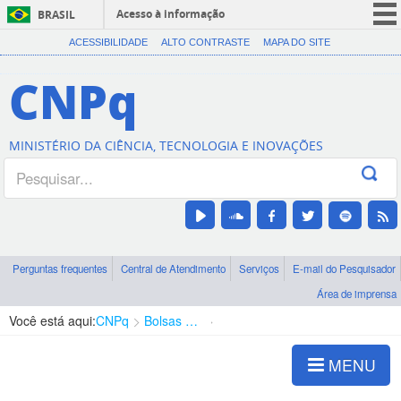
Acesso à informação
BRASIL
CORONAVÍRUS (COVID-19)
ACESSIBILIDADE
ALTO CONTRASTE
MAPA DO SITE
Participe
CNPq
Serviços
Legislação
MINISTÉRIO DA CIÊNCIA, TECNOLOGIA E INOVAÇÕES
Canais
Perguntas frequentes
Central de Atendimento
Serviços
E-mail do Pesquisador
Área de imprensa
Você está aqui:
CNPq
Bolsas e Auxílios Vigentes
Projetos de Pesquisa
MENU