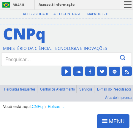
Acesso à informação
BRASIL
CORONAVÍRUS (COVID-19)
ACESSIBILIDADE
ALTO CONTRASTE
MAPA DO SITE
Participe
CNPq
Serviços
Legislação
MINISTÉRIO DA CIÊNCIA, TECNOLOGIA E INOVAÇÕES
Canais
Perguntas frequentes
Central de Atendimento
Serviços
E-mail do Pesquisador
Área de imprensa
Você está aqui:
CNPq
Bolsas e Auxílios Vigentes
Projetos de Pesquisa
MENU