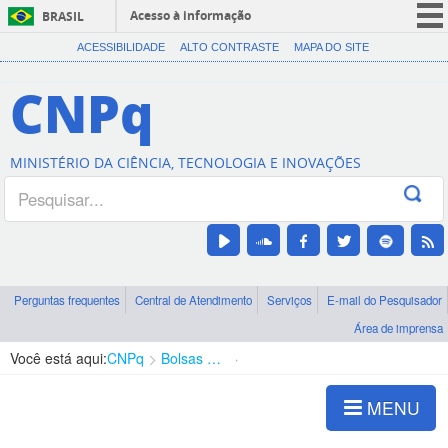
Acesso à informação
BRASIL
CORONAVÍRUS (COVID-19)
ACESSIBILIDADE
ALTO CONTRASTE
MAPA DO SITE
Participe
CNPq
Serviços
Legislação
MINISTÉRIO DA CIÊNCIA, TECNOLOGIA E INOVAÇÕES
Canais
Perguntas frequentes
Central de Atendimento
Serviços
E-mail do Pesquisador
Área de imprensa
Você está aqui:
CNPq
Bolsas e Auxílios Vigentes
Projetos de Pesquisa
MENU