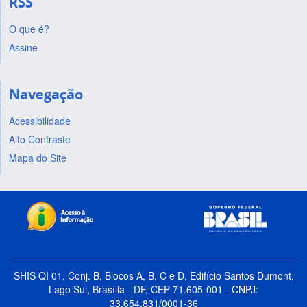
RSS
O que é?
Assine
Navegação
Acessibilidade
Alto Contraste
Mapa do Site
SHIS QI 01, Conj. B, Blocos A, B, C e D, Edifício Santos Dumont,
Lago Sul, Brasília - DF, CEP 71.605-001 - CNPJ:
33.654.831/0001-36