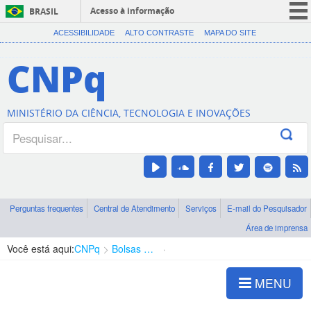
Acesso à informação
BRASIL
CORONAVÍRUS (COVID-19)
ACESSIBILIDADE
ALTO CONTRASTE
MAPA DO SITE
Participe
CNPq
Serviços
Legislação
MINISTÉRIO DA CIÊNCIA, TECNOLOGIA E INOVAÇÕES
Canais
Perguntas frequentes
Central de Atendimento
Serviços
E-mail do Pesquisador
Área de imprensa
Você está aqui:
CNPq
Bolsas e Auxílios Vigentes
Projetos de Pesquisa
MENU