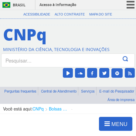
Acesso à informação
BRASIL
CORONAVÍRUS (COVID-19)
ACESSIBILIDADE
ALTO CONTRASTE
MAPA DO SITE
Participe
CNPq
Serviços
Legislação
MINISTÉRIO DA CIÊNCIA, TECNOLOGIA E INOVAÇÕES
Canais
Perguntas frequentes
Central de Atendimento
Serviços
E-mail do Pesquisador
Área de imprensa
Você está aqui:
CNPq
Bolsas e Auxílios Vigentes
Projetos de Pesquisa
MENU