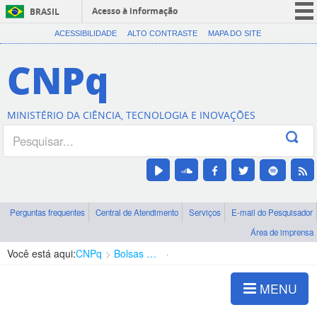
Acesso à informação
BRASIL
CORONAVÍRUS (COVID-19)
ACESSIBILIDADE
ALTO CONTRASTE
MAPA DO SITE
Participe
CNPq
Serviços
Legislação
MINISTÉRIO DA CIÊNCIA, TECNOLOGIA E INOVAÇÕES
Canais
Perguntas frequentes
Central de Atendimento
Serviços
E-mail do Pesquisador
Área de imprensa
Você está aqui:
CNPq
Bolsas e Auxílios Vigentes
Projetos de Pesquisa
MENU