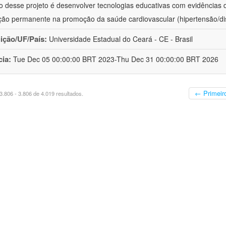
vo desse projeto é desenvolver tecnologias educativas com evidências
ão permanente na promoção da saúde cardiovascular (hipertensão/dis
uição/UF/País:
Universidade Estadual do Ceará - CE - Brasil
cia:
Tue Dec 05 00:00:00 BRT 2023-Thu Dec 31 00:00:00 BRT 2026
← Primeir
.806 - 3.806 de 4.019 resultados.