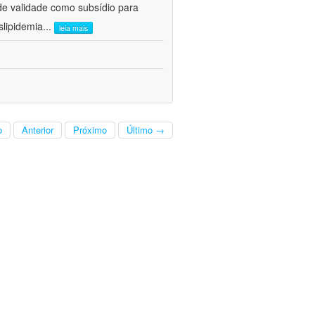
 de validade como subsídio para
lipidemia
...
leia mais
o
Anterior
Próximo
Último →