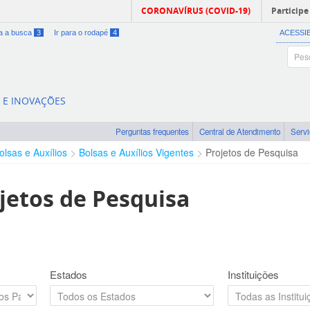
CORONAVÍRUS (COVID-19)
Participe
ra a busca
3
Ir para o rodapé
4
ACESSI
A E INOVAÇÕES
Perguntas frequentes
Central de Atendimento
Serv
olsas e Auxílios
Bolsas e Auxílios Vigentes
Projetos de Pesquisa
jetos de Pesquisa
Estados
Instituições