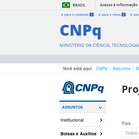
Acesso à informação
BRASIL
Ir para o conteúdo
1
Ir para o menu
2
Ir pa
CNPq
MINISTÉRIO DA CIÊNCIA, TECNOLOGI
Você está aqui:
CNPq
Assuntos
B
Pro
ASSUNTOS
Institucional
País
Bolsas e Auxílios