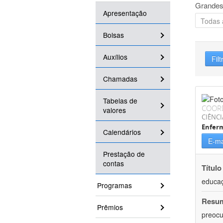
Grandes
Apresentação
Bolsas
Auxílios
Filt
Chamadas
Tabelas de
COOR
valores
CIÊNCI
Enfer
Calendários
E-ma
Prestação de
contas
Título
educaç
Programas
Resu
Prêmios
preocu