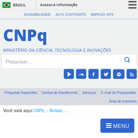
Acesso à informação
BRASIL
CORONAVÍRUS (COVID-19)
ACESSIBILIDADE
ALTO CONTRASTE
MAPA DO SITE
Participe
CNPq
Serviços
Legislação
MINISTÉRIO DA CIÊNCIA, TECNOLOGIA E INOVAÇÕES
Canais
Perguntas frequentes
Central de Atendimento
Serviços
E-mail do Pesquisador
Área de imprensa
Você está aqui:
CNPq
Bolsas e Auxílios Vigentes
Projetos de Pesquisa
MENU