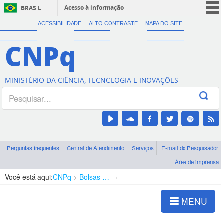
Acesso à informação
BRASIL
CORONAVÍRUS (COVID-19)
ACESSIBILIDADE
ALTO CONTRASTE
MAPA DO SITE
Participe
CNPq
Serviços
Legislação
MINISTÉRIO DA CIÊNCIA, TECNOLOGIA E INOVAÇÕES
Canais
Perguntas frequentes
Central de Atendimento
Serviços
E-mail do Pesquisador
Área de imprensa
Você está aqui:
CNPq
Bolsas e Auxílios Vigentes
Projetos de Pesquisa
MENU