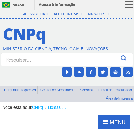
Acesso à informação
BRASIL
CORONAVÍRUS (COVID-19)
ACESSIBILIDADE
ALTO CONTRASTE
MAPA DO SITE
Participe
CNPq
Serviços
Legislação
MINISTÉRIO DA CIÊNCIA, TECNOLOGIA E INOVAÇÕES
Canais
Perguntas frequentes
Central de Atendimento
Serviços
E-mail do Pesquisador
Área de imprensa
Você está aqui:
CNPq
Bolsas e Auxílios Vigentes
Projetos de Pesquisa
MENU