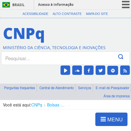
Acesso à informação
BRASIL
CORONAVÍRUS (COVID-19)
ACESSIBILIDADE
ALTO CONTRASTE
MAPA DO SITE
Participe
CNPq
Serviços
Legislação
MINISTÉRIO DA CIÊNCIA, TECNOLOGIA E INOVAÇÕES
Canais
Perguntas frequentes
Central de Atendimento
Serviços
E-mail do Pesquisador
Área de imprensa
Você está aqui:
CNPq
Bolsas e Auxílios Vigentes
Projetos de Pesquisa
MENU