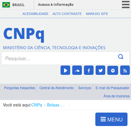
Acesso à informação
BRASIL
CORONAVÍRUS (COVID-19)
ACESSIBILIDADE
ALTO CONTRASTE
MAPA DO SITE
Participe
CNPq
Serviços
Legislação
MINISTÉRIO DA CIÊNCIA, TECNOLOGIA E INOVAÇÕES
Canais
Perguntas frequentes
Central de Atendimento
Serviços
E-mail do Pesquisador
Área de imprensa
Você está aqui:
CNPq
Bolsas e Auxílios Vigentes
Projetos de Pesquisa
MENU