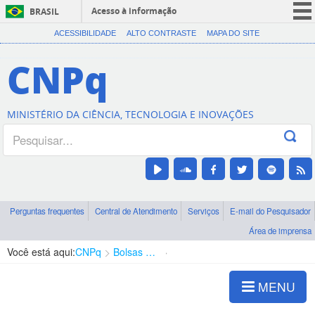
Acesso à informação
BRASIL
CORONAVÍRUS (COVID-19)
ACESSIBILIDADE
ALTO CONTRASTE
MAPA DO SITE
Participe
CNPq
Serviços
Legislação
MINISTÉRIO DA CIÊNCIA, TECNOLOGIA E INOVAÇÕES
Canais
Perguntas frequentes
Central de Atendimento
Serviços
E-mail do Pesquisador
Área de imprensa
Você está aqui:
CNPq
Bolsas e Auxílios Vigentes
Projetos de Pesquisa
MENU