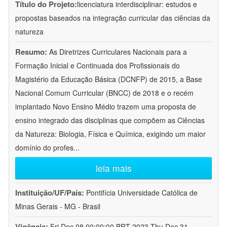
Título do Projeto:
licenciatura interdisciplinar: estudos e
propostas baseados na integração curricular das ciências da
natureza
Resumo:
As Diretrizes Curriculares Nacionais para a
Formação Inicial e Continuada dos Profissionais do
Magistério da Educação Básica (DCNFP) de 2015, a Base
Nacional Comum Curricular (BNCC) de 2018 e o recém
implantado Novo Ensino Médio trazem uma proposta de
ensino integrado das disciplinas que compõem as Ciências
da Natureza: Biologia, Física e Química, exigindo um maior
domínio do profes
...
leia mais
Instituição/UF/País:
Pontifícia Universidade Católica de
Minas Gerais - MG - Brasil
Vigência:
Fri Dec 08 00:00:00 BRT 2023-Thu Dec 31