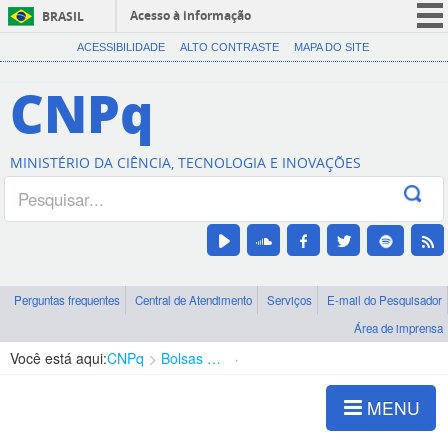
Acesso à informação
BRASIL
CORONAVÍRUS (COVID-19)
ACESSIBILIDADE
ALTO CONTRASTE
MAPA DO SITE
Participe
CNPq
Serviços
Legislação
MINISTÉRIO DA CIÊNCIA, TECNOLOGIA E INOVAÇÕES
Canais
Perguntas frequentes
Central de Atendimento
Serviços
E-mail do Pesquisador
Área de imprensa
Você está aqui:
CNPq
Bolsas e Auxílios Vigentes
Projetos de Pesquisa
MENU