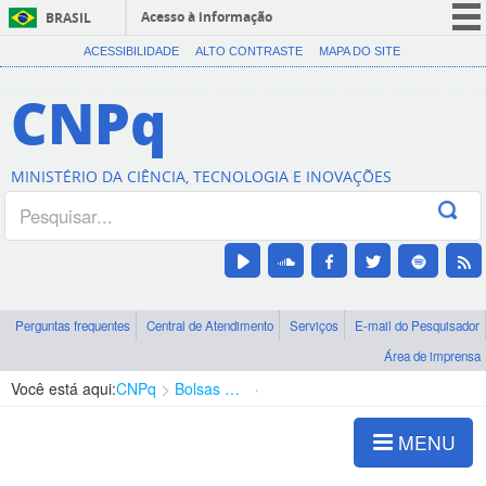
Acesso à informação
BRASIL
CORONAVÍRUS (COVID-19)
ACESSIBILIDADE
ALTO CONTRASTE
MAPA DO SITE
Participe
CNPq
Serviços
Legislação
MINISTÉRIO DA CIÊNCIA, TECNOLOGIA E INOVAÇÕES
Canais
Perguntas frequentes
Central de Atendimento
Serviços
E-mail do Pesquisador
Área de imprensa
Você está aqui:
CNPq
Bolsas e Auxílios Vigentes
Projetos de Pesquisa
MENU