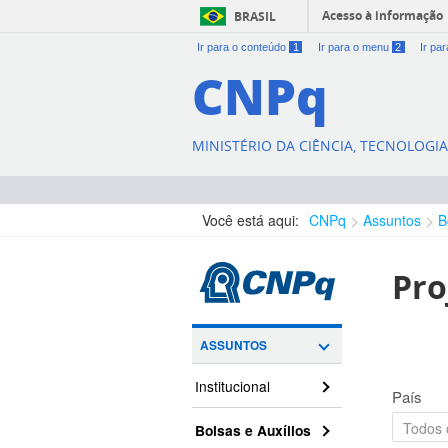
Acesso à informação
BRASIL
Ir para o conteúdo
1
Ir para o menu
2
Ir pa
CNPq
MINISTÉRIO DA CIÊNCIA, TECNOLOGI
Você está aqui:
CNPq
Assuntos
B
Pro
ASSUNTOS
Institucional
País
Bolsas e Auxílios