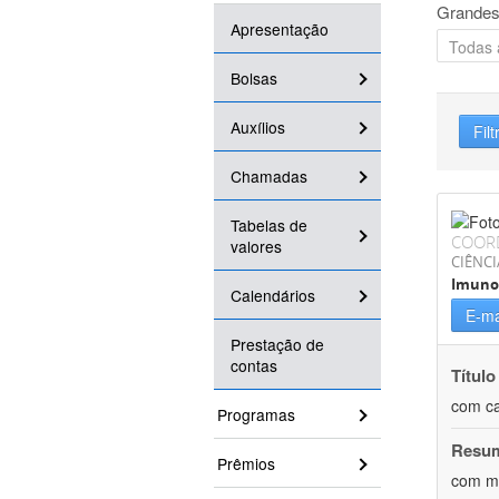
Grandes
Apresentação
Bolsas
Auxílios
Filt
Chamadas
Tabelas de
COOR
valores
CIÊNCI
Imuno
Calendários
E-ma
Prestação de
contas
Título
com ca
Programas
Resu
Prêmios
com me