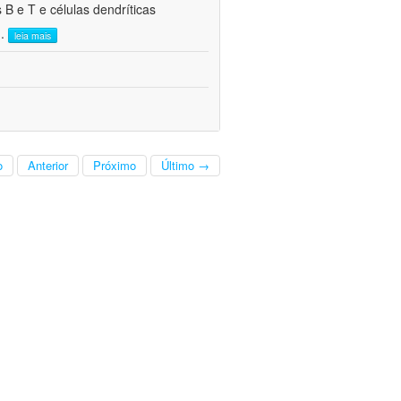
 B e T e células dendríticas
..
leia mais
o
Anterior
Próximo
Último →