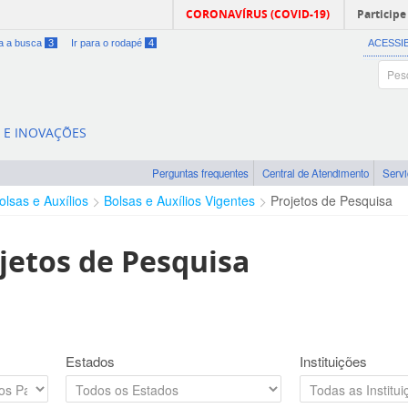
CORONAVÍRUS (COVID-19)
Participe
ra a busca
3
Ir para o rodapé
4
ACESSI
A E INOVAÇÕES
Perguntas frequentes
Central de Atendimento
Serv
olsas e Auxílios
Bolsas e Auxílios Vigentes
Projetos de Pesquisa
jetos de Pesquisa
Estados
Instituições