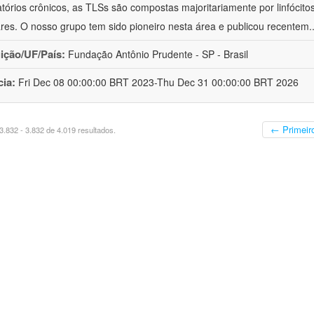
atórios crônicos, as TLSs são compostas majoritariamente por linfócitos
lares. O nosso grupo tem sido pioneiro nesta área e publicou recentem
.
uição/UF/País:
Fundação Antônio Prudente - SP - Brasil
cia:
Fri Dec 08 00:00:00 BRT 2023-Thu Dec 31 00:00:00 BRT 2026
← Primeir
.832 - 3.832 de 4.019 resultados.