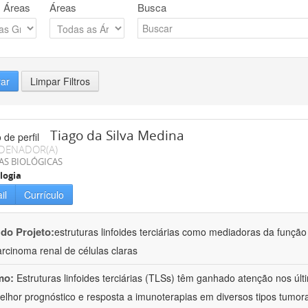
 Áreas
Áreas
Busca
rar
Limpar Filtros
Tiago da Silva Medina
DENADOR(A)
AS BIOLÓGICAS
logia
il
Currículo
 do Projeto:
estruturas linfoides terciárias como mediadoras da função
rcinoma renal de células claras
mo:
Estruturas linfoides terciárias (TLSs) têm ganhado atenção nos úl
lhor prognóstico e resposta a imunoterapias em diversos tipos tumor