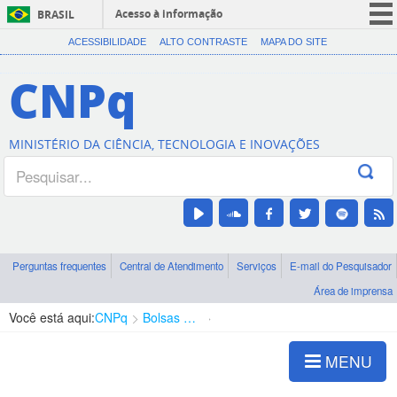
Acesso à informação
BRASIL
CORONAVÍRUS (COVID-19)
ACESSIBILIDADE
ALTO CONTRASTE
MAPA DO SITE
Participe
CNPq
Serviços
Legislação
MINISTÉRIO DA CIÊNCIA, TECNOLOGIA E INOVAÇÕES
Canais
Perguntas frequentes
Central de Atendimento
Serviços
E-mail do Pesquisador
Área de imprensa
Você está aqui:
CNPq
Bolsas e Auxílios Vigentes
Projetos de Pesquisa
MENU