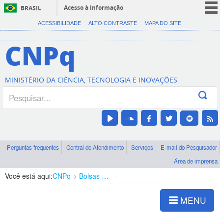
Acesso à informação
BRASIL
CORONAVÍRUS (COVID-19)
ACESSIBILIDADE
ALTO CONTRASTE
MAPA DO SITE
Participe
CNPq
Serviços
Legislação
MINISTÉRIO DA CIÊNCIA, TECNOLOGIA E INOVAÇÕES
Canais
Perguntas frequentes
Central de Atendimento
Serviços
E-mail do Pesquisador
Área de imprensa
Você está aqui:
CNPq
Bolsas e Auxílios Vigentes
Projetos de Pesquisa
MENU