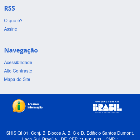
RSS
O que é?
Assine
Navegação
Acessibilidade
Alto Contraste
Mapa do Site
SHIS QI 01, Conj. B, Blocos A, B, C e D, Edifício Santos Dumont,
Lago Sul, Brasília - DF, CEP 71.605-001 - CNPJ: