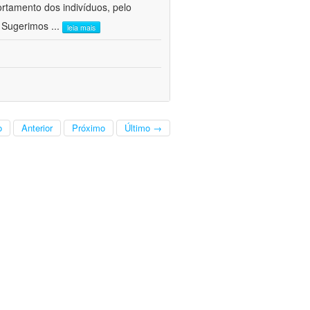
ortamento dos indivíduos, pelo
. Sugerimos
...
leia mais
o
Anterior
Próximo
Último →