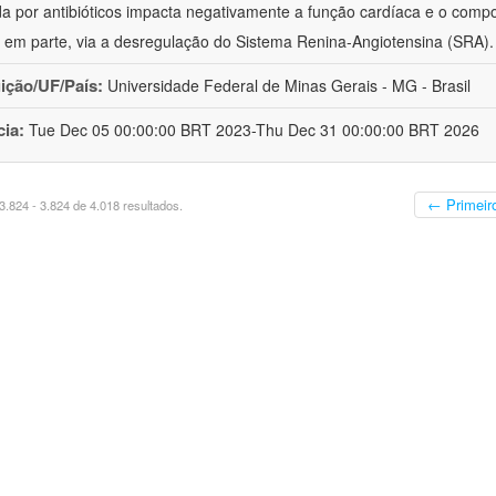
da por antibióticos impacta negativamente a função cardíaca e o comp
em parte, via a desregulação do Sistema Renina-Angiotensina (SRA)
uição/UF/País:
Universidade Federal de Minas Gerais - MG - Brasil
cia:
Tue Dec 05 00:00:00 BRT 2023-Thu Dec 31 00:00:00 BRT 2026
← Primeir
.824 - 3.824 de 4.018 resultados.