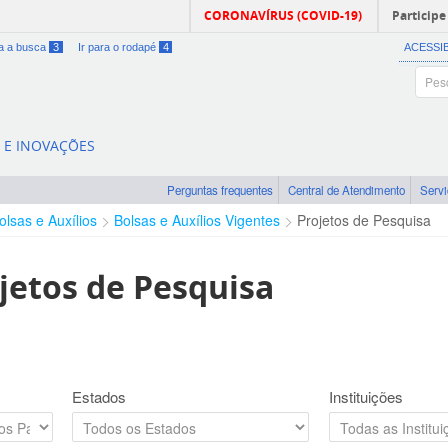
CORONAVÍRUS (COVID-19)
Participe
ra a busca
3
Ir para o rodapé
4
ACESSI
A E INOVAÇÕES
Perguntas frequentes
Central de Atendimento
Serv
olsas e Auxílios
Bolsas e Auxílios Vigentes
Projetos de Pesquisa
jetos de Pesquisa
Estados
Instituições