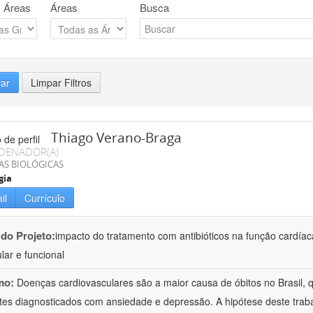
 Áreas
Áreas
Busca
rar
Limpar Filtros
Thiago Verano-Braga
DENADOR(A)
AS BIOLÓGICAS
gia
il
Currículo
 do Projeto:
impacto do tratamento com antibióticos na função cardía
lar e funcional
mo:
Doenças cardiovasculares são a maior causa de óbitos no Brasil,
tes diagnosticados com ansiedade e depressão. A hipótese deste trabal