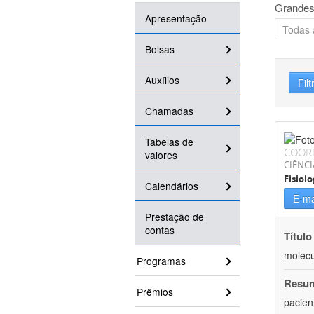
Grandes
Apresentação
Bolsas
Auxílios
Filt
Chamadas
Tabelas de
COOR
valores
CIÊNCI
Fisiolo
Calendários
E-ma
Prestação de
contas
Título
molecu
Programas
Resu
Prêmios
pacien