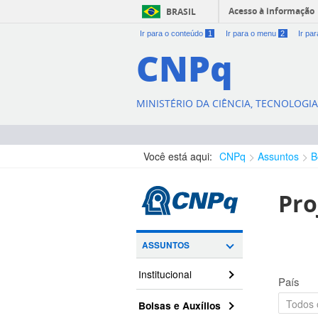
Acesso à informação
BRASIL
Ir para o conteúdo
1
Ir para o menu
2
Ir pa
CNPq
MINISTÉRIO DA CIÊNCIA, TECNOLOGI
Você está aqui:
CNPq
Assuntos
B
Pro
ASSUNTOS
Institucional
País
Bolsas e Auxílios