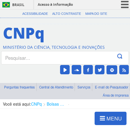
Acesso à informação
BRASIL
CORONAVÍRUS (COVID-19)
ACESSIBILIDADE
ALTO CONTRASTE
MAPA DO SITE
Participe
CNPq
Serviços
Legislação
MINISTÉRIO DA CIÊNCIA, TECNOLOGIA E INOVAÇÕES
Canais
Perguntas frequentes
Central de Atendimento
Serviços
E-mail do Pesquisador
Área de imprensa
Você está aqui:
CNPq
Bolsas e Auxílios Vigentes
Projetos de Pesquisa
MENU