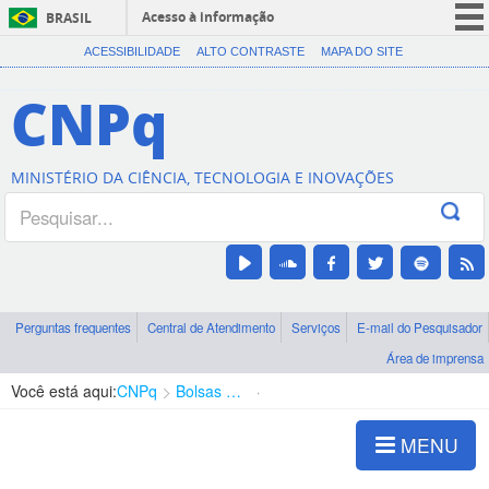
Acesso à informação
BRASIL
CORONAVÍRUS (COVID-19)
ACESSIBILIDADE
ALTO CONTRASTE
MAPA DO SITE
Participe
CNPq
Serviços
Legislação
MINISTÉRIO DA CIÊNCIA, TECNOLOGIA E INOVAÇÕES
Canais
Perguntas frequentes
Central de Atendimento
Serviços
E-mail do Pesquisador
Área de imprensa
Você está aqui:
CNPq
Bolsas e Auxílios Vigentes
Projetos de Pesquisa
MENU