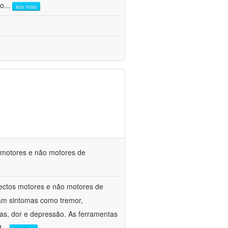
co
...
leia mais
s motores e não motores de
spectos motores e não motores de
am sintomas como tremor,
ivas, dor e depressão. As ferramentas
d
...