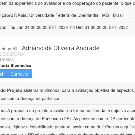
em da experiência do avaliador e da cooperação do paciente, o que 
uição/UF/País:
Universidade Federal de Uberlândia - MG - Brasil
cia:
Thu Jan 04 00:00:00 BRT 2024-Fri Dec 31 00:00:00 BRT 2027
Adriano de Oliveira Andrade
DENADOR(A)
HARIAS
haria Biomédica
il
Currículo
 do Projeto:
sistema multimodal para a avaliação objetiva de aspecto
duos com a doença de parkinson
mo:
A proposta do projeto é avaliar de forma multimodal e objetiva a
duos com a doença de Parkinson (DP). As pessoas com a DP apresent
inesia, rigidez e instabilidade postural, assim como deficiências cognit
s para avaliar a DP são escalas clínicas que dependem da experiência 