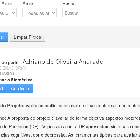
 Áreas
Áreas
Busca
rar
Limpar Filtros
Adriano de Oliveira Andrade
DENADOR(A)
HARIAS
haria Biomédica
il
Currículo
 do Projeto:
avaliação multidimensional de sinais motores e não moto
mo:
A proposta do projeto é avaliar de forma objetiva aspectos motor
 de Parkinson (DP). As pessoas com a DP apresentam sintomas como tr
ências cognitivas, dor e depressão. As ferramentas típicas para avaliar