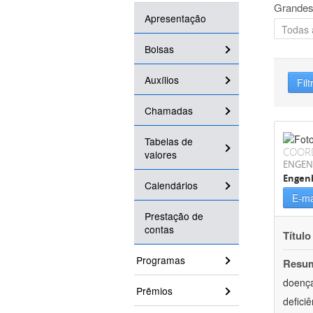
Grandes
Apresentação
Bolsas
Auxílios
Filt
Chamadas
Tabelas de
COOR
valores
ENGEN
Engen
Calendários
E-ma
Prestação de
contas
Título
Programas
Resu
doença
Prêmios
defici