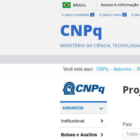
Acesso à informação
BRASIL
Ir para o conteúdo
1
Ir para o menu
2
Ir pa
CNPq
MINISTÉRIO DA CIÊNCIA, TECNOLOGI
Você está aqui:
CNPq
Assuntos
B
Pro
ASSUNTOS
Institucional
País
Bolsas e Auxílios