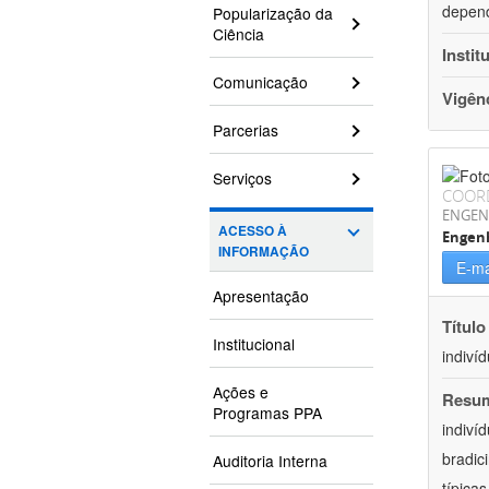
depend
Popularização da
Ciência
Instit
Comunicação
Vigên
Parcerias
Serviços
COOR
ENGEN
ACESSO À
Engen
INFORMAÇÃO
E-ma
Apresentação
Título
Institucional
indiví
Ações e
Resu
Programas PPA
indiví
bradic
Auditoria Interna
típica