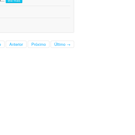
leia mais
o
Anterior
Próximo
Último →