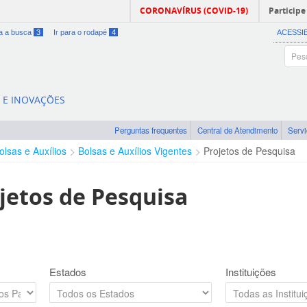
CORONAVÍRUS (COVID-19)
Participe
ra a busca
3
Ir para o rodapé
4
ACESSI
A E INOVAÇÕES
Perguntas frequentes
Central de Atendimento
Serv
olsas e Auxílios
Bolsas e Auxílios Vigentes
Projetos de Pesquisa
jetos de Pesquisa
Estados
Instituições