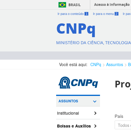
Acesso à informação
BRASIL
Ir para o conteúdo
1
Ir para o menu
2
Ir pa
CNPq
MINISTÉRIO DA CIÊNCIA, TECNOLOGI
Você está aqui:
CNPq
Assuntos
B
Pro
ASSUNTOS
Institucional
País
Bolsas e Auxílios