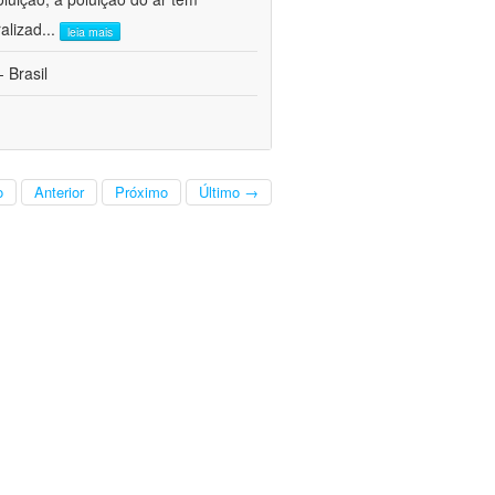
alizad
...
leia mais
 Brasil
o
Anterior
Próximo
Último →