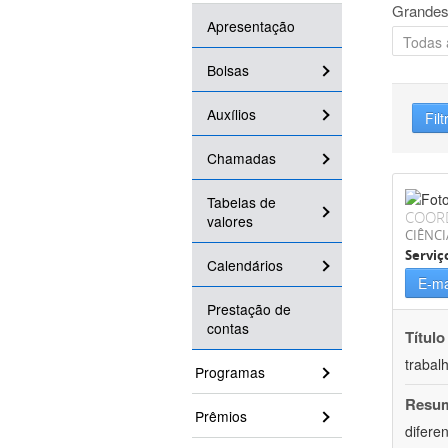
Grandes
Apresentação
Bolsas
Auxílios
Filt
Chamadas
Tabelas de
COOR
valores
CIÊNCI
Serviç
Calendários
E-ma
Prestação de
contas
Título
trabal
Programas
Resu
Prêmios
difere