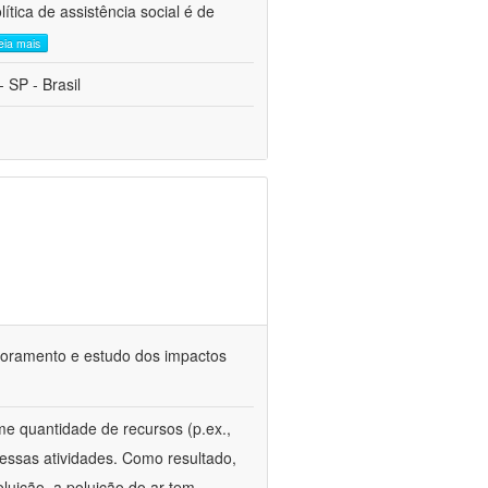
tica de assistência social é de
leia mais
 SP - Brasil
itoramento e estudo dos impactos
e quantidade de recursos (p.ex.,
essas atividades. Como resultado,
oluição, a poluição do ar tem