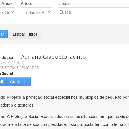
 Áreas
Áreas
Busca
rar
Limpar Filtros
Adriana Giaqueto Jacinto
DENADOR(A)
AS SOCIAIS APLICADAS
o Social
il
Currículo
 do Projeto:
a proteção social especial nos municípios de pequeno port
hadores e gestores.
mo:
A Proteção Social Especial dedica-se às situações em que as vio
nciada em face de sua complexidade. Esta proposta tem como tema a 