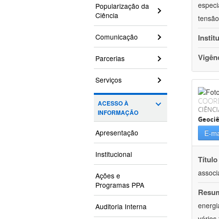
especi
Popularização da
Ciência
tensão
Comunicação
Instit
Vigên
Parcerias
Serviços
COOR
ACESSO À
CIÊNCI
INFORMAÇÃO
Geociê
Apresentação
E-ma
Institucional
Título
associ
Ações e
Programas PPA
Resu
energi
Auditoria Interna
vários