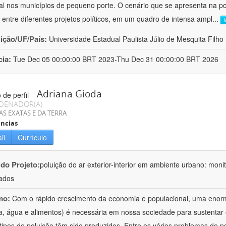
al nos municípios de pequeno porte. O cenário que se apresenta na polí
 entre diferentes projetos políticos, em um quadro de intensa ampl
...
uição/UF/País:
Universidade Estadual Paulista Júlio de Mesquita Filho -
cia:
Tue Dec 05 00:00:00 BRT 2023-Thu Dec 31 00:00:00 BRT 2026
Adriana Gioda
DENADOR(A)
AS EXATAS E DA TERRA
ncias
il
Currículo
 do Projeto:
poluição do ar exterior-interior em ambiente urbano: mon
ados
mo:
Com o rápido crescimento da economia e populacional, uma enorm
a, água e alimentos) é necessária em nossa sociedade para sustentar 
 tipos de poluição têm sido produzidos. Entre os vários problemas de p