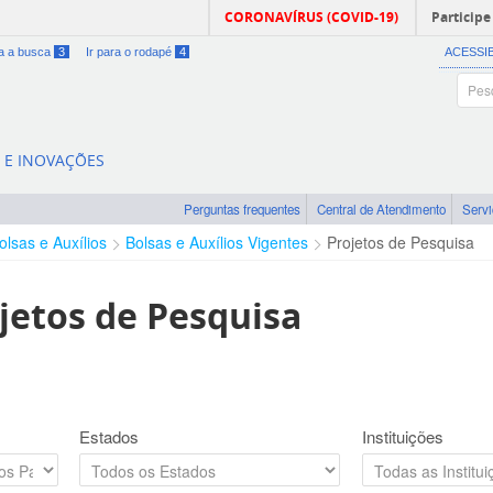
CORONAVÍRUS (COVID-19)
Participe
ra a busca
3
Ir para o rodapé
4
ACESSI
A E INOVAÇÕES
Perguntas frequentes
Central de Atendimento
Serv
olsas e Auxílios
Bolsas e Auxílios Vigentes
Projetos de Pesquisa
jetos de Pesquisa
Estados
Instituições