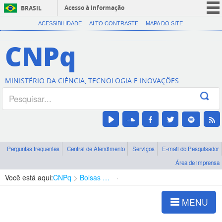
Acesso à informação
BRASIL
CORONAVÍRUS (COVID-19)
ACESSIBILIDADE
ALTO CONTRASTE
MAPA DO SITE
Participe
CNPq
Serviços
Legislação
MINISTÉRIO DA CIÊNCIA, TECNOLOGIA E INOVAÇÕES
Canais
Perguntas frequentes
Central de Atendimento
Serviços
E-mail do Pesquisador
Área de imprensa
Você está aqui:
CNPq
Bolsas e Auxílios Vigentes
Projetos de Pesquisa
MENU