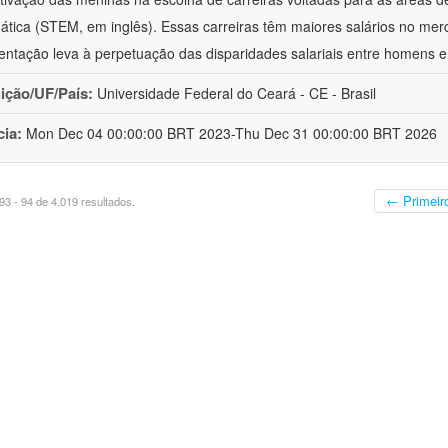
tica (STEM, em inglês). Essas carreiras têm maiores salários no mer
entação leva à perpetuação das disparidades salariais entre homens e
uição/UF/País:
Universidade Federal do Ceará - CE - Brasil
cia:
Mon Dec 04 00:00:00 BRT 2023-Thu Dec 31 00:00:00 BRT 2026
← Primeir
3 - 94 de 4.019 resultados.