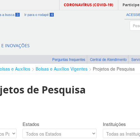
CORONAVÍRUS (COVID-19)
Participe
ra a busca
3
Ir para o rodapé
4
ACESSI
A E INOVAÇÕES
Perguntas frequentes
Central de Atendimento
Serv
olsas e Auxílios
Bolsas e Auxílios Vigentes
Projetos de Pesquisa
jetos de Pesquisa
Estados
Instituições