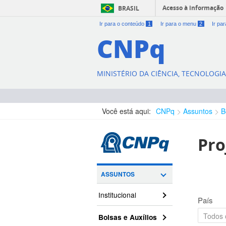
Acesso à informação
BRASIL
Ir para o conteúdo
1
Ir para o menu
2
Ir pa
CNPq
MINISTÉRIO DA CIÊNCIA, TECNOLOGI
Você está aqui:
CNPq
Assuntos
B
Pro
ASSUNTOS
Institucional
País
Bolsas e Auxílios