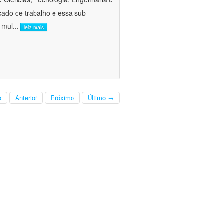
cado de trabalho e essa sub-
 mul
...
leia mais
o
Anterior
Próximo
Último →