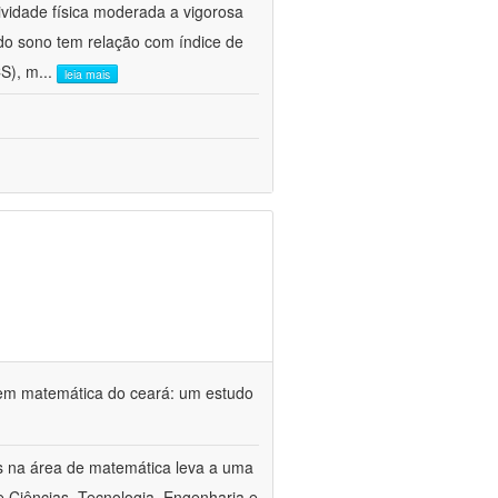
vidade física moderada a vigorosa
o sono tem relação com índice de
CS), m
...
leia mais
em matemática do ceará: um estudo
s na área de matemática leva a uma
 Ciências, Tecnologia, Engenharia e