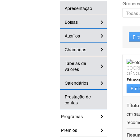
Grandes
Apresentação
Bolsas
Auxílios
Filt
Chamadas
Tabelas de
COOR
valores
CIÊNCI
Educaç
Calendários
E-ma
Prestação de
contas
Título
em saú
Programas
recom
Prêmios
Resu