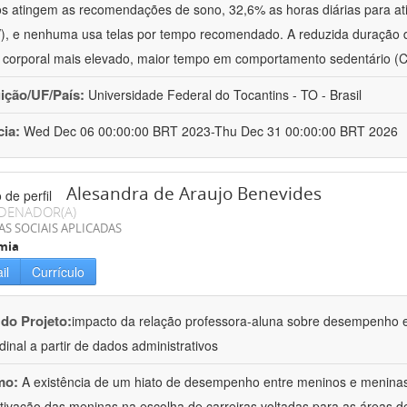
s atingem as recomendações de sono, 32,6% as horas diárias para ati
, e nenhuma usa telas por tempo recomendado. A reduzida duração d
corporal mais elevado, maior tempo em comportamento sedentário (
uição/UF/País:
Universidade Federal do Tocantins - TO - Brasil
cia:
Wed Dec 06 00:00:00 BRT 2023-Thu Dec 31 00:00:00 BRT 2026
Alesandra de Araujo Benevides
DENADOR(A)
AS SOCIAIS APLICADAS
mia
il
Currículo
 do Projeto:
impacto da relação professora-aluna sobre desempenho 
udinal a partir de dados administrativos
mo:
A existência de um hiato de desempenho entre meninos e menina
ivação das meninas na escolha de carreiras voltadas para as áreas de