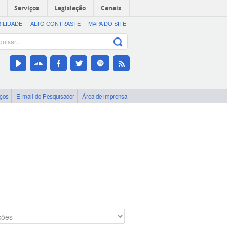
Serviços
Legislação
Canais
BILIDADE
ALTO CONTRASTE
MAPA DO SITE
iços
E-mail do Pesquisador
Área de imprensa