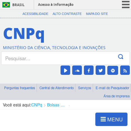
Acesso à informação
BRASIL
CORONAVÍRUS (COVID-19)
ACESSIBILIDADE
ALTO CONTRASTE
MAPA DO SITE
Participe
CNPq
Serviços
Legislação
MINISTÉRIO DA CIÊNCIA, TECNOLOGIA E INOVAÇÕES
Canais
Perguntas frequentes
Central de Atendimento
Serviços
E-mail do Pesquisador
Área de imprensa
Você está aqui:
CNPq
Bolsas e Auxílios Vigentes
Projetos de Pesquisa
MENU