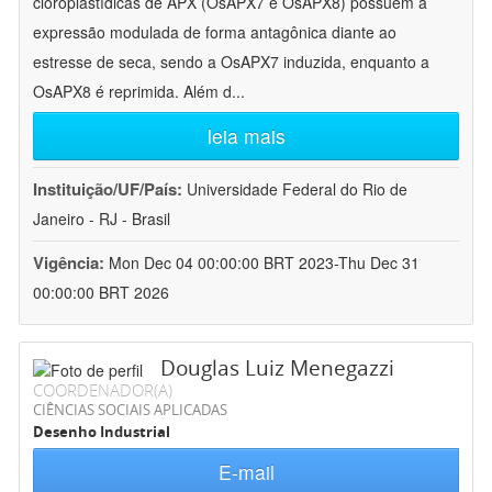
cloroplastídicas de APX (OsAPX7 e OsAPX8) possuem a
expressão modulada de forma antagônica diante ao
estresse de seca, sendo a OsAPX7 induzida, enquanto a
OsAPX8 é reprimida. Além d
...
leia mais
Instituição/UF/País:
Universidade Federal do Rio de
Janeiro - RJ - Brasil
Vigência:
Mon Dec 04 00:00:00 BRT 2023-Thu Dec 31
00:00:00 BRT 2026
Douglas Luiz Menegazzi
COORDENADOR(A)
CIÊNCIAS SOCIAIS APLICADAS
Desenho Industrial
E-mail