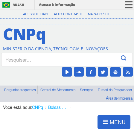
Acesso à informação
BRASIL
CORONAVÍRUS (COVID-19)
ACESSIBILIDADE
ALTO CONTRASTE
MAPA DO SITE
Participe
CNPq
Serviços
Legislação
MINISTÉRIO DA CIÊNCIA, TECNOLOGIA E INOVAÇÕES
Canais
Perguntas frequentes
Central de Atendimento
Serviços
E-mail do Pesquisador
Área de imprensa
Você está aqui:
CNPq
Bolsas e Auxílios Vigentes
Projetos de Pesquisa
MENU