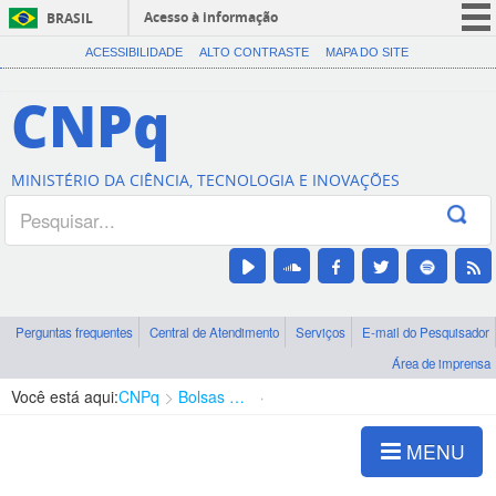
Acesso à informação
BRASIL
CORONAVÍRUS (COVID-19)
ACESSIBILIDADE
ALTO CONTRASTE
MAPA DO SITE
Participe
CNPq
Serviços
Legislação
MINISTÉRIO DA CIÊNCIA, TECNOLOGIA E INOVAÇÕES
Canais
Perguntas frequentes
Central de Atendimento
Serviços
E-mail do Pesquisador
Área de imprensa
Você está aqui:
CNPq
Bolsas e Auxílios Vigentes
Projetos de Pesquisa
MENU