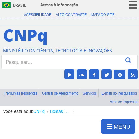
Acesso à informação
BRASIL
CORONAVÍRUS (COVID-19)
ACESSIBILIDADE
ALTO CONTRASTE
MAPA DO SITE
Participe
CNPq
Serviços
Legislação
MINISTÉRIO DA CIÊNCIA, TECNOLOGIA E INOVAÇÕES
Canais
Perguntas frequentes
Central de Atendimento
Serviços
E-mail do Pesquisador
Área de imprensa
Você está aqui:
CNPq
Bolsas e Auxílios Vigentes
Projetos de Pesquisa
MENU