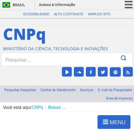
Acesso à informação
BRASIL
CORONAVÍRUS (COVID-19)
ACESSIBILIDADE
ALTO CONTRASTE
MAPA DO SITE
Participe
CNPq
Serviços
Legislação
MINISTÉRIO DA CIÊNCIA, TECNOLOGIA E INOVAÇÕES
Canais
Perguntas frequentes
Central de Atendimento
Serviços
E-mail do Pesquisador
Área de imprensa
Você está aqui:
CNPq
Bolsas e Auxílios Vigentes
Projetos de Pesquisa
MENU