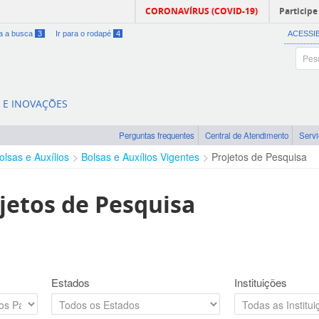
CORONAVÍRUS (COVID-19)
Participe
ra a busca
3
Ir para o rodapé
4
ACESSI
A E INOVAÇÕES
Perguntas frequentes
Central de Atendimento
Serv
olsas e Auxílios
Bolsas e Auxílios Vigentes
Projetos de Pesquisa
jetos de Pesquisa
Estados
Instituições