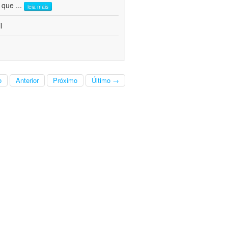
l que
...
leia mais
l
o
Anterior
Próximo
Último →