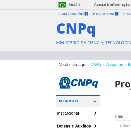
Acesso à informação
BRASIL
Ir para o conteúdo
1
Ir para o menu
2
Ir pa
CNPq
MINISTÉRIO DA CIÊNCIA, TECNOLOGI
Você está aqui:
CNPq
Assuntos
B
Pro
ASSUNTOS
Institucional
País
Bolsas e Auxílios