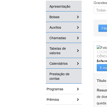
Grandes
Apresentação
Bolsas
Auxílios
Filt
Chamadas
Tabelas de
COOR
valores
CIÊNCI
Enfer
Calendários
E-ma
Prestação de
contas
Título
Programas
Resu
de doe
Prêmios
queda 