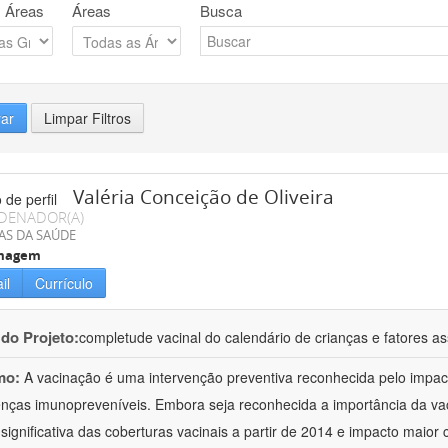
 Áreas
Áreas
Busca
rar
Limpar Filtros
Valéria Conceição de Oliveira
DENADOR(A)
AS DA SAÚDE
magem
il
Currículo
 do Projeto:
completude vacinal do calendário de crianças e fatores a
mo:
A vacinação é uma intervenção preventiva reconhecida pelo impa
nças imunopreveníveis. Embora seja reconhecida a importância da v
significativa das coberturas vacinais a partir de 2014 e impacto maio