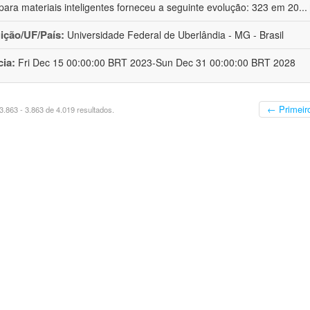
ara materiais inteligentes forneceu a seguinte evolução: 323 em 20
...
uição/UF/País:
Universidade Federal de Uberlândia - MG - Brasil
cia:
Fri Dec 15 00:00:00 BRT 2023-Sun Dec 31 00:00:00 BRT 2028
← Primeir
.863 - 3.863 de 4.019 resultados.