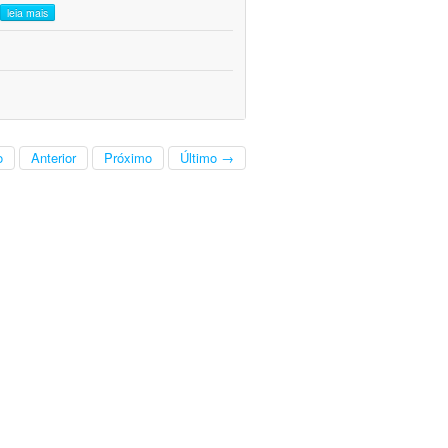
leia mais
o
Anterior
Próximo
Último →