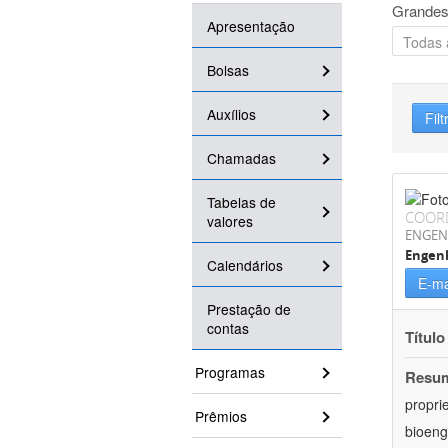
Grandes
Apresentação
Bolsas
Auxílios
Filt
Chamadas
Tabelas de
COOR
valores
ENGEN
Engen
Calendários
E-ma
Prestação de
contas
Título
Programas
Resu
propri
Prêmios
bioeng