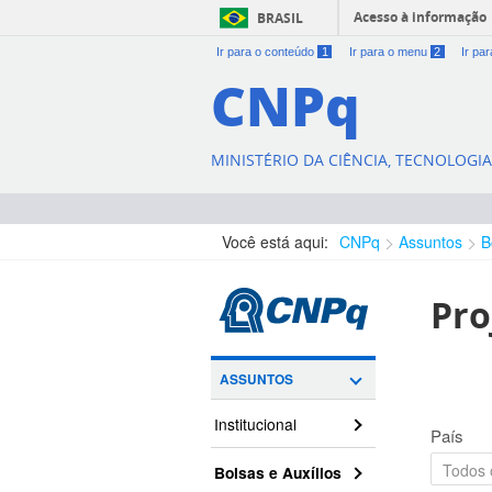
Acesso à informação
BRASIL
Ir para o conteúdo
1
Ir para o menu
2
Ir pa
CNPq
MINISTÉRIO DA CIÊNCIA, TECNOLOGI
Você está aqui:
CNPq
Assuntos
B
Pro
ASSUNTOS
Institucional
País
Bolsas e Auxílios