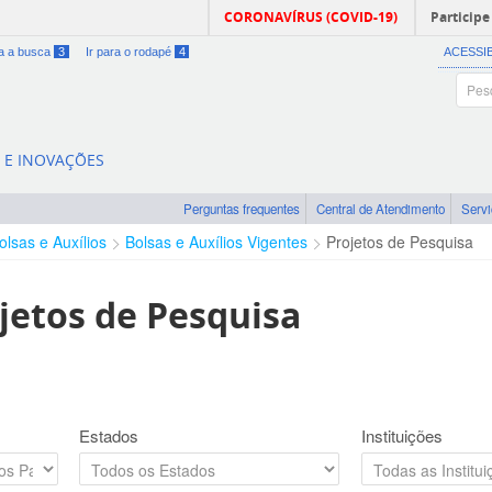
CORONAVÍRUS (COVID-19)
Participe
ra a busca
3
Ir para o rodapé
4
ACESSI
A E INOVAÇÕES
Perguntas frequentes
Central de Atendimento
Serv
olsas e Auxílios
Bolsas e Auxílios Vigentes
Projetos de Pesquisa
jetos de Pesquisa
Estados
Instituições